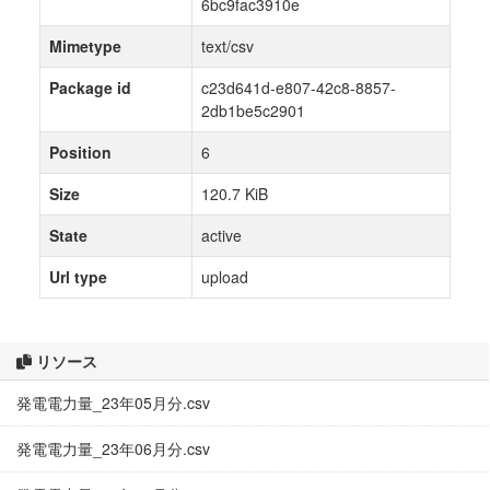
6bc9fac3910e
Mimetype
text/csv
Package id
c23d641d-e807-42c8-8857-
2db1be5c2901
Position
6
Size
120.7 KiB
State
active
Url type
upload
リソース
発電電力量_23年05月分.csv
発電電力量_23年06月分.csv