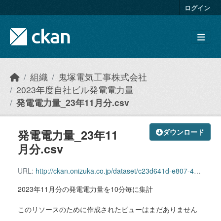
Skip to main content
ログイン
組織
鬼塚電気工事株式会社
2023年度自社ビル発電電力量
発電電力量_23年11月分.csv
発電電力量_23年11
ダウンロード
月分.csv
URL:
http://ckan.onizuka.co.jp/dataset/c23d641d-e807-42c8-8857-2db1be5c2901/resource/e36ed629-9a05-490d-87be-6bc9fac3910e/download/power_2311.csv
2023年11月分の発電電力量を10分毎に集計
このリソースのために作成されたビューはまだありません