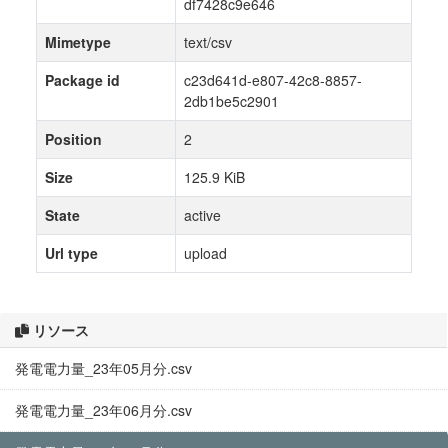
df7428c9e646
Mimetype
text/csv
Package id
c23d641d-e807-42c8-8857-
2db1be5c2901
Position
2
Size
125.9 KiB
State
active
Url type
upload
リソース
発電電力量_23年05月分.csv
発電電力量_23年06月分.csv