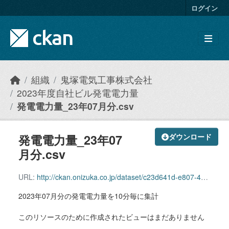
Skip to main content
ログイン
組織
鬼塚電気工事株式会社
2023年度自社ビル発電電力量
発電電力量_23年07月分.csv
発電電力量_23年07
ダウンロード
月分.csv
URL:
http://ckan.onizuka.co.jp/dataset/c23d641d-e807-42c8-8857-2db1be5c2901/resource/9a5b38ad-80bc-4f44-acdd-df7428c9e646/download/power_2307.csv
2023年07月分の発電電力量を10分毎に集計
このリソースのために作成されたビューはまだありません