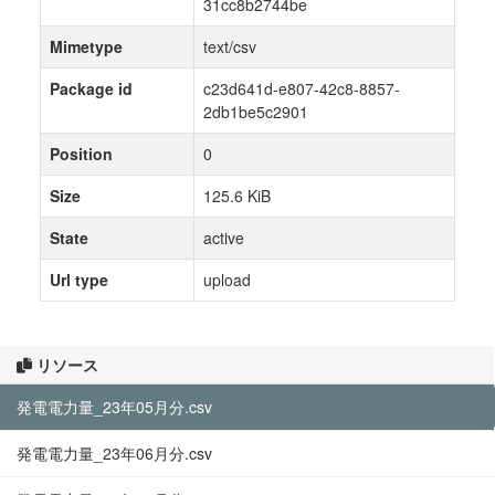
31cc8b2744be
Mimetype
text/csv
Package id
c23d641d-e807-42c8-8857-
2db1be5c2901
Position
0
Size
125.6 KiB
State
active
Url type
upload
リソース
発電電力量_23年05月分.csv
発電電力量_23年06月分.csv