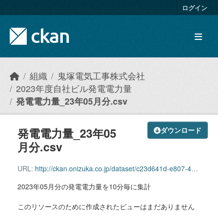
Skip to main content
ログイン
組織
鬼塚電気工事株式会社
2023年度自社ビル発電電力量
発電電力量_23年05月分.csv
発電電力量_23年05
ダウンロード
月分.csv
URL:
http://ckan.onizuka.co.jp/dataset/c23d641d-e807-42c8-8857-2db1be5c2901/resource/b2596be4-93c3-4b16-b20b-31cc8b2744be/download/power_2305.csv
2023年05月分の発電電力量を10分毎に集計
このリソースのために作成されたビューはまだありません