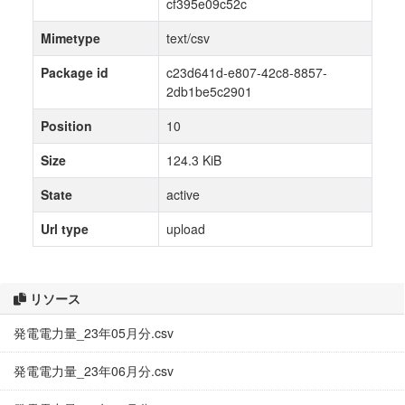
cf395e09c52c
Mimetype
text/csv
Package id
c23d641d-e807-42c8-8857-
2db1be5c2901
Position
10
Size
124.3 KiB
State
active
Url type
upload
リソース
発電電力量_23年05月分.csv
発電電力量_23年06月分.csv