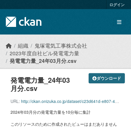
Skip to main content
ログイン
組織
鬼塚電気工事株式会社
2023年度自社ビル発電電力量
発電電力量_24年03月分.csv
発電電力量_24年03
ダウンロード
月分.csv
URL:
http://ckan.onizuka.co.jp/dataset/c23d641d-e807-42c8-8857-2db1be5c2901/resource/9f2cea88-391e-4895-8464-cf395e09c52c/download/power_2403.csv
2024年03月分の発電電力量を10分毎に集計
このリソースのために作成されたビューはまだありません