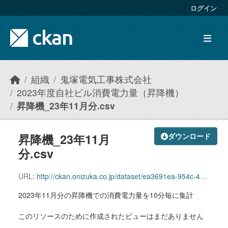
Skip to main content
ログイン
組織
鬼塚電気工事株式会社
2023年度自社ビル消費電力量（昇降機）
昇降機_23年11月分.csv
昇降機_23年11月
ダウンロード
分.csv
URL:
http://ckan.onizuka.co.jp/dataset/ea3691ea-954c-40f6-946f-0c0372f40733/resource/2fec358f-fe9f-4ba6-8d60-237c9510e725/download/elevator_2311.csv
2023年11月分の昇降機での消費電力量を10分毎に集計
このリソースのために作成されたビューはまだありません