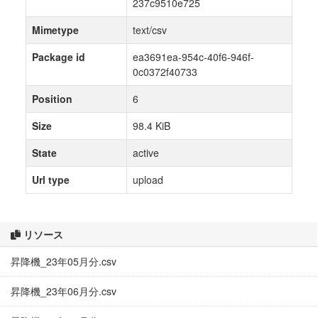
237c9510e725
Mimetype
text/csv
Package id
ea3691ea-954c-40f6-946f-
0c0372f40733
Position
6
Size
98.4 KiB
State
active
Url type
upload
リソース
昇降機_23年05月分.csv
昇降機_23年06月分.csv