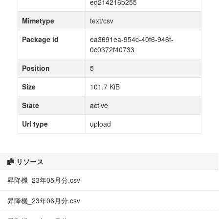
ed214216b255
Mimetype
text/csv
Package id
ea3691ea-954c-40f6-946f-
0c0372f40733
Position
5
Size
101.7 KiB
State
active
Url type
upload
リソース
昇降機_23年05月分.csv
昇降機_23年06月分.csv