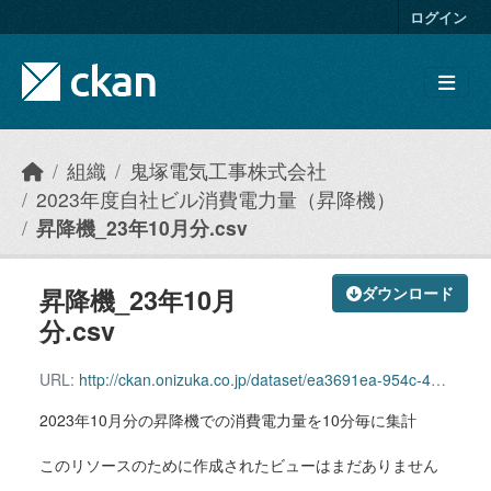
Skip to main content
ログイン
組織
鬼塚電気工事株式会社
2023年度自社ビル消費電力量（昇降機）
昇降機_23年10月分.csv
昇降機_23年10月
ダウンロード
分.csv
URL:
http://ckan.onizuka.co.jp/dataset/ea3691ea-954c-40f6-946f-0c0372f40733/resource/24e5e711-024e-4d79-89f3-ed214216b255/download/elevator_2310.csv
2023年10月分の昇降機での消費電力量を10分毎に集計
このリソースのために作成されたビューはまだありません