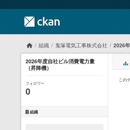
Skip to main content
組織
鬼塚電気工事株式会社
202
2026年度自社ビル消費電力量
（昇降機）
この
フォロワー
0
組織