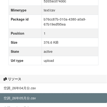
52d3acd74ddc
Mimetype
text/csv
Package id
b76cc87b-010a-4380-a0a9-
67b19edf95ea
Position
1
Size
376.6 KiB
State
active
Url type
upload
リソース
空調_26年04月分.csv
空調_26年05月分.csv