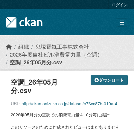
Skip to main content
ログイン
組織
鬼塚電気工事株式会社
2026年度自社ビル消費電力量（空調）
空調_26年05月分.csv
空調_26年05月
ダウンロード
分.csv
URL:
http://ckan.onizuka.co.jp/dataset/b76cc87b-010a-4380-a0a9-67b19edf95ea/resource/b1d3d2e9-07a3-4591-8e56-52d3acd74ddc/download/airconditioning_2605.csv
2026年05月分の空調での消費電力量を10分毎に集計
このリソースのために作成されたビューはまだありません