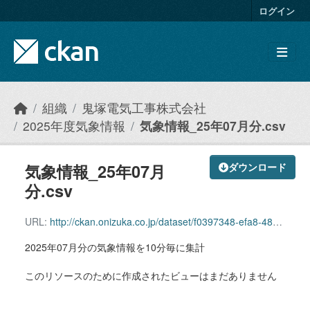
Skip to main content
ログイン
組織
鬼塚電気工事株式会社
2025年度気象情報
気象情報_25年07月分.csv
気象情報_25年07月
ダウンロード
分.csv
URL:
http://ckan.onizuka.co.jp/dataset/f0397348-efa8-4829-bbda-01559341d6ee/resource/7a7dcced-ea85-4fb2-bfad-0c0544b5ad7d/download/weather_2507.csv
2025年07月分の気象情報を10分毎に集計
このリソースのために作成されたビューはまだありません