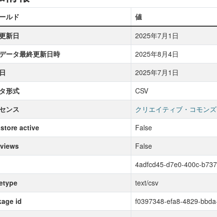
ールド
値
更新日
2025年7月1日
データ最終更新日時
2025年8月4日
日
2025年7月1日
タ形式
CSV
センス
クリエイティブ・コモンズ
store active
False
 views
False
4adfcd45-d7e0-400c-b73
etype
text/csv
age id
f0397348-efa8-4829-bbd