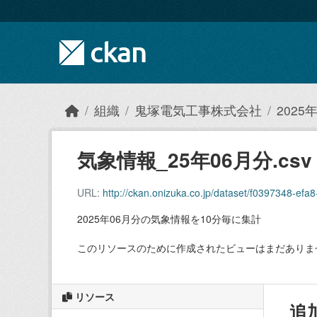
Skip to main content
組織
鬼塚電気工事株式会社
202
気象情報_25年06月分.csv
URL:
http://ckan.onizuka.co.jp/dataset/f0397348-
2025年06月分の気象情報を10分毎に集計
このリソースのために作成されたビューはまだありま
リソース
追