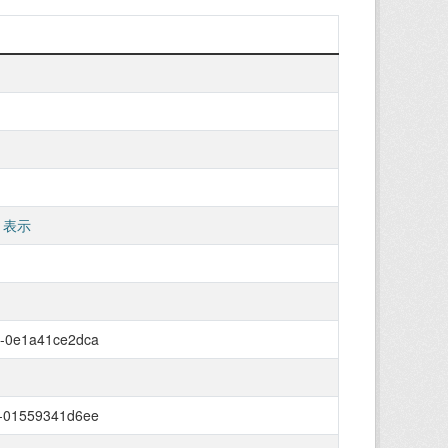
 表示
7-0e1a41ce2dca
a-01559341d6ee