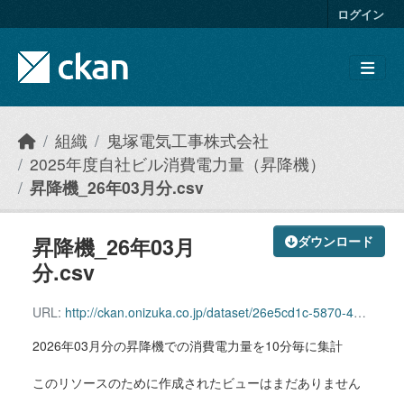
Skip to main content
ログイン
組織
鬼塚電気工事株式会社
2025年度自社ビル消費電力量（昇降機）
昇降機_26年03月分.csv
昇降機_26年03月
ダウンロード
分.csv
URL:
http://ckan.onizuka.co.jp/dataset/26e5cd1c-5870-44fd-af7b-6907350a10c0/resource/f1589f7e-d1e3-488f-acc6-c2707f56a2a2/download/elevator_2603.csv
2026年03月分の昇降機での消費電力量を10分毎に集計
このリソースのために作成されたビューはまだありません