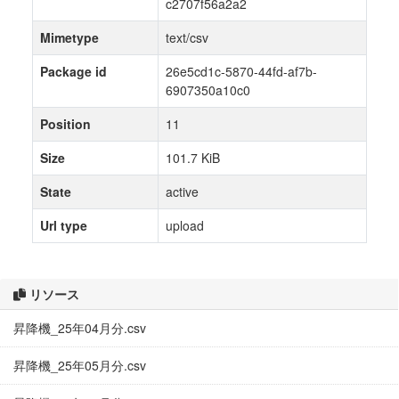
c2707f56a2a2
Mimetype
text/csv
Package id
26e5cd1c-5870-44fd-af7b-
6907350a10c0
Position
11
Size
101.7 KiB
State
active
Url type
upload
リソース
昇降機_25年04月分.csv
昇降機_25年05月分.csv