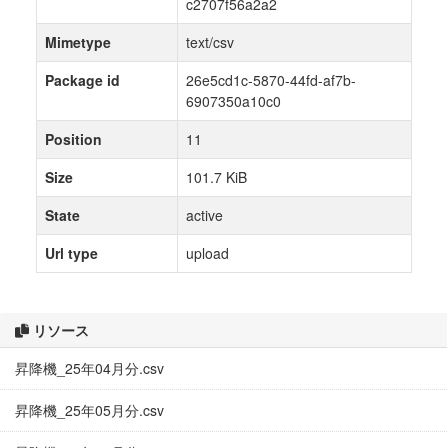
c2707f56a2a2
Mimetype
text/csv
Package id
26e5cd1c-5870-44fd-af7b-
6907350a10c0
Position
11
Size
101.7 KiB
State
active
Url type
upload
リソース
昇降機_25年04月分.csv
昇降機_25年05月分.csv