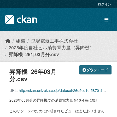
Skip to main content
ログイン
組織
鬼塚電気工事株式会社
2025年度自社ビル消費電力量（昇降機）
昇降機_26年03月分.csv
昇降機_26年03月
ダウンロード
分.csv
URL:
http://ckan.onizuka.co.jp/dataset/26e5cd1c-5870-44fd-af7b-6907350a10c0/resource/f1589f7e-d1e3-488f-acc6-c2707f56a2a2/download/elevator_2603.csv
2026年03月分の昇降機での消費電力量を10分毎に集計
このリソースのために作成されたビューはまだありません