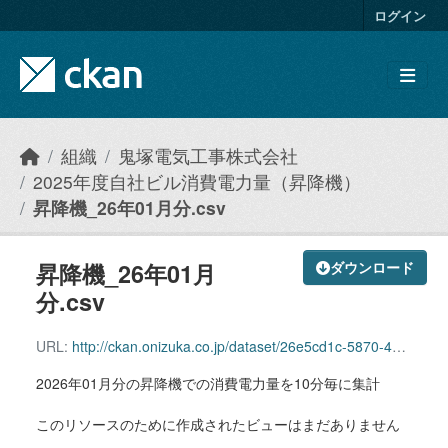
Skip to main content
ログイン
組織
鬼塚電気工事株式会社
2025年度自社ビル消費電力量（昇降機）
昇降機_26年01月分.csv
昇降機_26年01月
ダウンロード
分.csv
URL:
http://ckan.onizuka.co.jp/dataset/26e5cd1c-5870-44fd-af7b-6907350a10c0/resource/db962f93-f880-4961-a3e5-b51680802f9d/download/elevator_2601.csv
2026年01月分の昇降機での消費電力量を10分毎に集計
このリソースのために作成されたビューはまだありません