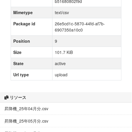
b51680802f9d
Mimetype
text/csv
Package id
26e5cd1c-5870-44fd-af7b-
6907350a10c0
Position
9
Size
101.7 KiB
State
active
Url type
upload
リソース
昇降機_25年04月分.csv
昇降機_25年05月分.csv