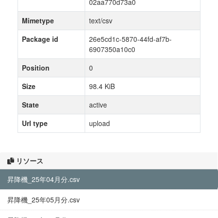
02aa770d73a0
Mimetype
text/csv
Package id
26e5cd1c-5870-44fd-af7b-
6907350a10c0
Position
0
Size
98.4 KiB
State
active
Url type
upload
リソース
昇降機_25年04月分.csv
昇降機_25年05月分.csv