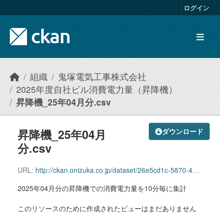
Skip to main content
ログイン
組織
鬼塚電気工事株式会社
2025年度自社ビル消費電力量（昇降機）
昇降機_25年04月分.csv
昇降機_25年04月
ダウンロード
分.csv
URL:
http://ckan.onizuka.co.jp/dataset/26e5cd1c-5870-44fd-af7b-6907350a10c0/resource/8b4a5d49-d619-43b1-9366-02aa770d73a0/download/elevator_2504.csv
2025年04月分の昇降機での消費電力量を10分毎に集計
このリソースのために作成されたビューはまだありません