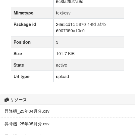
6c8fa2927a9d
Mimetype
text/csv
Package id
26e5cd1c-5870-44fd-af7b-
6907350a10c0
Position
3
Size
101.7 KiB
State
active
Url type
upload
リソース
昇降機_25年04月分.csv
昇降機_25年05月分.csv