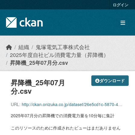
Skip to main content
ログイン
組織
鬼塚電気工事株式会社
2025年度自社ビル消費電力量（昇降機）
昇降機_25年07月分.csv
昇降機_25年07月
ダウンロード
分.csv
URL:
http://ckan.onizuka.co.jp/dataset/26e5cd1c-5870-44fd-af7b-6907350a10c0/resource/78fec072-49e1-4e4c-9577-6c8fa2927a9d/download/elevator_2507.csv
2025年07月分の昇降機での消費電力量を10分毎に集計
このリソースのために作成されたビューはまだありません