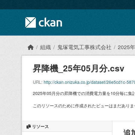
Skip to main content
組織
鬼塚電気工事株式会社
202
昇降機_25年05月分.csv
URL:
http://ckan.onizuka.co.jp/dataset/26e5cd1c-
2025年05月分の昇降機での消費電力量を10分毎に集
このリソースのために作成されたビューはまだありま
リソース
追