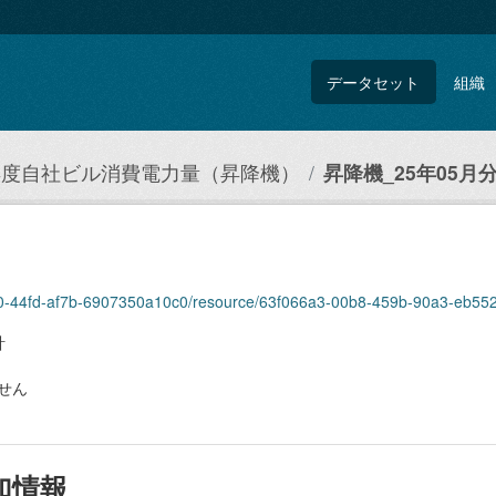
データセット
組織
5年度自社ビル消費電力量（昇降機）
昇降機_25年05月分.
5870-44fd-af7b-6907350a10c0/resource/63f066a3-00b8-459b-90a3-eb55
計
せん
加情報