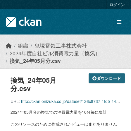
Skip to main content
ログイン
組織
鬼塚電気工事株式会社
2024年度自社ビル消費電力量（換気）
換気_24年05月分.csv
換気_24年05月
ダウンロード
分.csv
URL:
http://ckan.onizuka.co.jp/dataset/126c8737-1fd5-4409-afd8-5255a808531d/resource/ae648a7f-d6c5-4858-9be2-1a4cd5cb592f/download/ventilation_2405.csv
2024年05月分の換気での消費電力量を10分毎に集計
このリソースのために作成されたビューはまだありません