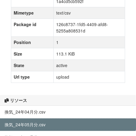
1a4cd5cb592f
Mimetype
text/csv
Package id
126c8737-1fd5-4409-afd8-
5255a808531d
Position
1
Size
113.1 KiB
State
active
Url type
upload
リソース
換気_24年04月分.csv
換気_24年05月分.csv