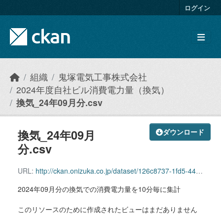
Skip to main content
ログイン
組織
鬼塚電気工事株式会社
2024年度自社ビル消費電力量（換気）
換気_24年09月分.csv
換気_24年09月
ダウンロード
分.csv
URL:
http://ckan.onizuka.co.jp/dataset/126c8737-1fd5-4409-afd8-5255a808531d/resource/3aead934-db03-4e17-b0c8-f744c4a34f24/download/ventilation_2409.csv
2024年09月分の換気での消費電力量を10分毎に集計
このリソースのために作成されたビューはまだありません