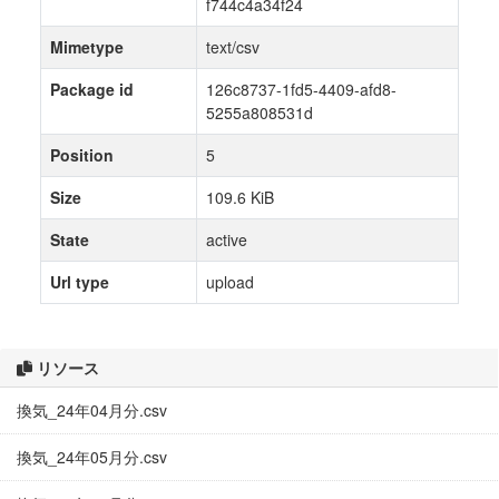
f744c4a34f24
Mimetype
text/csv
Package id
126c8737-1fd5-4409-afd8-
5255a808531d
Position
5
Size
109.6 KiB
State
active
Url type
upload
リソース
換気_24年04月分.csv
換気_24年05月分.csv