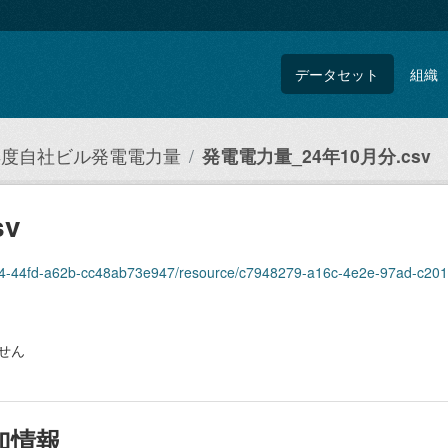
データセット
組織
4年度自社ビル発電電力量
発電電力量_24年10月分.csv
v
e014-44fd-a62b-cc48ab73e947/resource/c7948279-a16c-4e2e-97ad-c2
せん
加情報