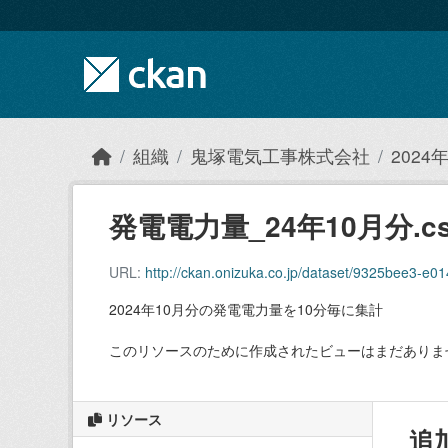
Skip to main content
組織
鬼塚電気工事株式会社
202
発電電力量_24年10月分.cs
URL:
http://ckan.onizuka.co.jp/dataset/9325bee3-
2024年10月分の発電電力量を10分毎に集計
このリソースのために作成されたビューはまだありま
リソース
追