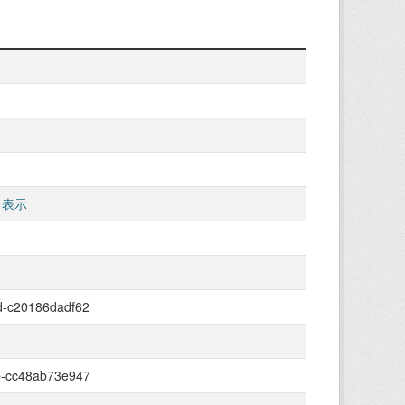
 表示
d-c20186dadf62
b-cc48ab73e947