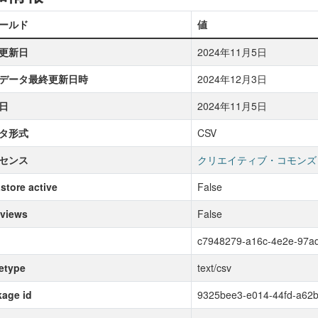
ールド
値
更新日
2024年11月5日
データ最終更新日時
2024年12月3日
日
2024年11月5日
タ形式
CSV
センス
クリエイティブ・コモンズ
store active
False
 views
False
c7948279-a16c-4e2e-97a
etype
text/csv
age id
9325bee3-e014-44fd-a62