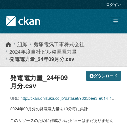
Skip to main content
ログイン
組織
鬼塚電気工事株式会社
2024年度自社ビル発電電力量
発電電力量_24年09月分.csv
発電電力量_24年09
ダウンロード
月分.csv
URL:
http://ckan.onizuka.co.jp/dataset/9325bee3-e014-44fd-a62b-cc48ab73e947/resource/a3a53592-df03-4230-a235-60f7887729b3/download/power_2409.csv
2024年09月分の発電電力量を10分毎に集計
このリソースのために作成されたビューはまだありません