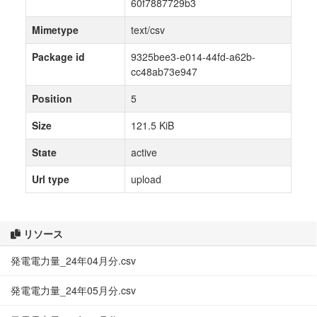
60f7887729b3
Mimetype
text/csv
Package id
9325bee3-e014-44fd-a62b-
cc48ab73e947
Position
5
Size
121.5 KiB
State
active
Url type
upload
リソース
発電電力量_24年04月分.csv
発電電力量_24年05月分.csv