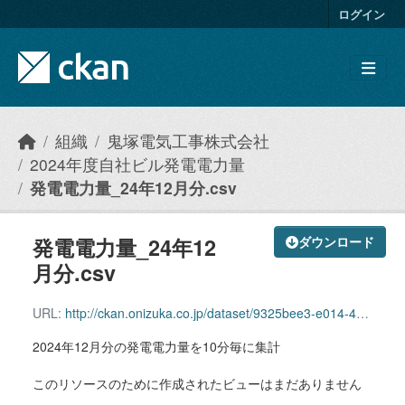
Skip to main content
ログイン
組織
鬼塚電気工事株式会社
2024年度自社ビル発電電力量
発電電力量_24年12月分.csv
発電電力量_24年12
ダウンロード
月分.csv
URL:
http://ckan.onizuka.co.jp/dataset/9325bee3-e014-44fd-a62b-cc48ab73e947/resource/c1a2f24e-a7c5-464e-8069-12022d26aa86/download/power_2412.csv
2024年12月分の発電電力量を10分毎に集計
このリソースのために作成されたビューはまだありません