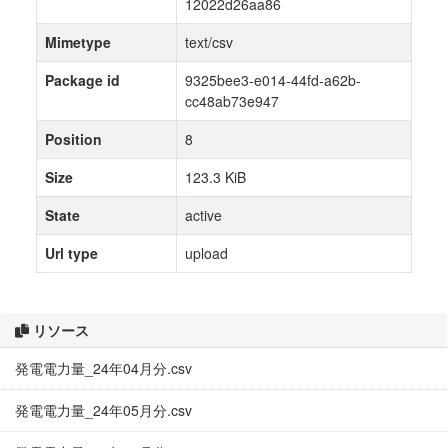
12022d26aa86
Mimetype
text/csv
Package id
9325bee3-e014-44fd-a62b-
cc48ab73e947
Position
8
Size
123.3 KiB
State
active
Url type
upload
リソース
発電電力量_24年04月分.csv
発電電力量_24年05月分.csv