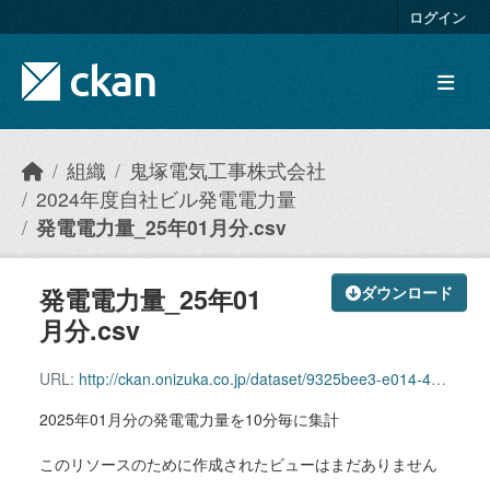
Skip to main content
ログイン
組織
鬼塚電気工事株式会社
2024年度自社ビル発電電力量
発電電力量_25年01月分.csv
発電電力量_25年01
ダウンロード
月分.csv
URL:
http://ckan.onizuka.co.jp/dataset/9325bee3-e014-44fd-a62b-cc48ab73e947/resource/9e065153-1b7b-4fe7-9b9f-e6ee83d2290d/download/power_2501.csv
2025年01月分の発電電力量を10分毎に集計
このリソースのために作成されたビューはまだありません