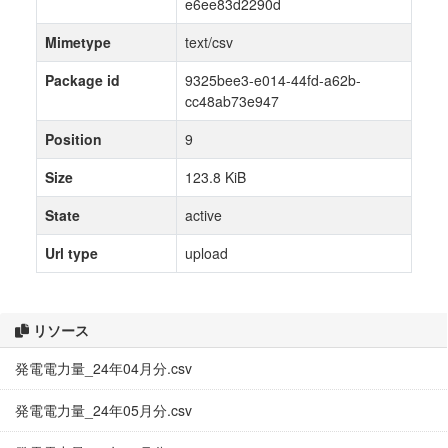
e6ee83d2290d
Mimetype
text/csv
Package id
9325bee3-e014-44fd-a62b-
cc48ab73e947
Position
9
Size
123.8 KiB
State
active
Url type
upload
リソース
発電電力量_24年04月分.csv
発電電力量_24年05月分.csv