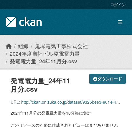
Skip to main content
ログイン
組織
鬼塚電気工事株式会社
2024年度自社ビル発電電力量
発電電力量_24年11月分.csv
発電電力量_24年11
ダウンロード
月分.csv
URL:
http://ckan.onizuka.co.jp/dataset/9325bee3-e014-44fd-a62b-cc48ab73e947/resource/5f65af44-4114-41e9-aeba-95fb402c46b3/download/power_2411.csv
2024年11月分の発電電力量を10分毎に集計
このリソースのために作成されたビューはまだありません