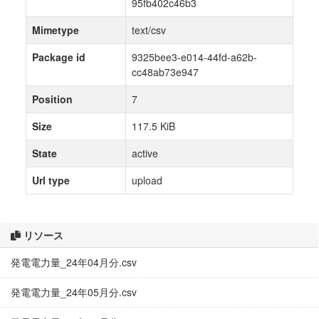
95fb402c46b3
Mimetype
text/csv
Package id
9325bee3-e014-44fd-a62b-
cc48ab73e947
Position
7
Size
117.5 KiB
State
active
Url type
upload
リソース
発電電力量_24年04月分.csv
発電電力量_24年05月分.csv