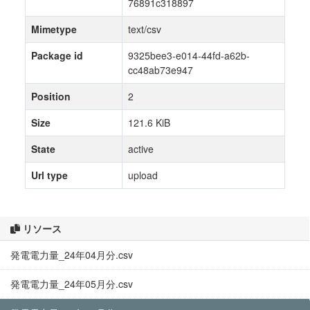
76891c318897
Mimetype
text/csv
Package id
9325bee3-e014-44fd-a62b-
cc48ab73e947
Position
2
Size
121.6 KiB
State
active
Url type
upload
リソース
発電電力量_24年04月分.csv
発電電力量_24年05月分.csv