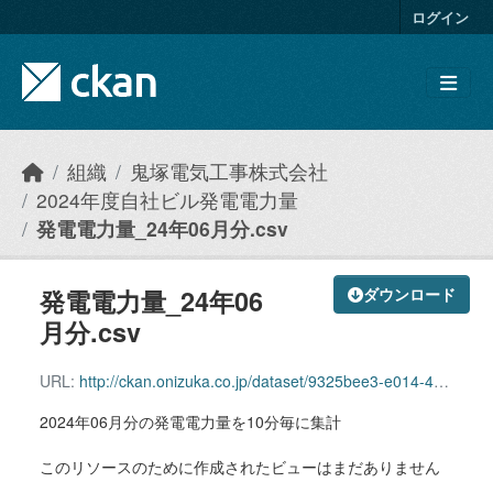
Skip to main content
ログイン
組織
鬼塚電気工事株式会社
2024年度自社ビル発電電力量
発電電力量_24年06月分.csv
発電電力量_24年06
ダウンロード
月分.csv
URL:
http://ckan.onizuka.co.jp/dataset/9325bee3-e014-44fd-a62b-cc48ab73e947/resource/5ed70ddf-7f7b-4f30-9aa9-76891c318897/download/power_2406.csv
2024年06月分の発電電力量を10分毎に集計
このリソースのために作成されたビューはまだありません