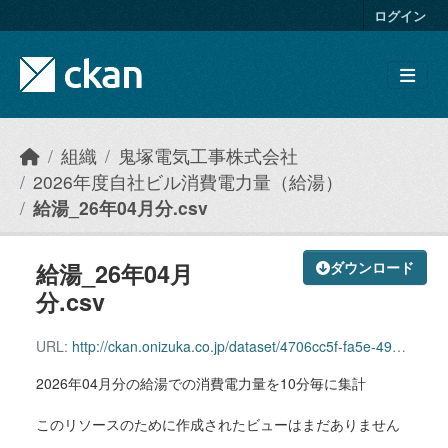
Skip to main content
ログイン
組織
鬼塚電気工事株式会社
2026年度自社ビル消費電力量（給湯）
給湯_26年04月分.csv
給湯_26年04月
ダウンロード
分.csv
URL:
http://ckan.onizuka.co.jp/dataset/4706cc5f-fa5e-496f-a6ac-ecf64502963a/resource/8b2298ba-c6d0-4a53-b0a5-e3497813c6aa/download/hotwatersupply_2604.csv
2026年04月分の給湯での消費電力量を10分毎に集計
このリソースのために作成されたビューはまだありません