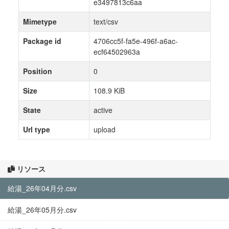
e3497813c6aa
Mimetype
text/csv
Package id
4706cc5f-fa5e-496f-a6ac-
ecf64502963a
Position
0
Size
108.9 KiB
State
active
Url type
upload
リソース
給湯_26年04月分.csv
給湯_26年05月分.csv