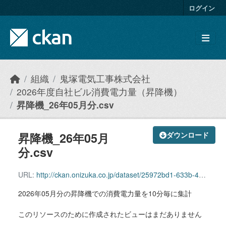
Skip to main content
ログイン
組織
鬼塚電気工事株式会社
2026年度自社ビル消費電力量（昇降機）
昇降機_26年05月分.csv
昇降機_26年05月
ダウンロード
分.csv
URL:
http://ckan.onizuka.co.jp/dataset/25972bd1-633b-4670-aab9-059064c423fe/resource/ad3eba31-a624-4090-b642-c2a87aa45733/download/elevator_2605.csv
2026年05月分の昇降機での消費電力量を10分毎に集計
このリソースのために作成されたビューはまだありません