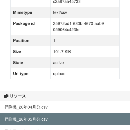
c2a87aa45733
Mimetype
text/csv
Package id
25972bd1-633b-4670-aab9-
059064c423fe
Position
1
Size
101.7 KiB
State
active
Url type
upload
リソース
昇降機_26年04月分.csv
昇降機_26年05月分.csv