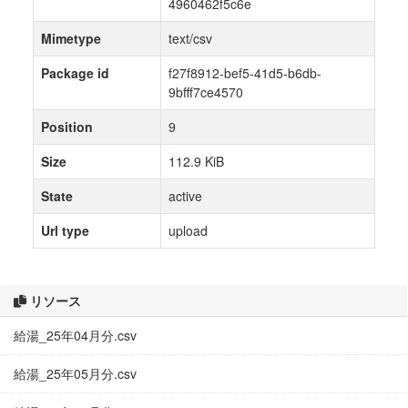
4960462f5c6e
Mimetype
text/csv
Package id
f27f8912-bef5-41d5-b6db-
9bfff7ce4570
Position
9
Size
112.9 KiB
State
active
Url type
upload
リソース
給湯_25年04月分.csv
給湯_25年05月分.csv