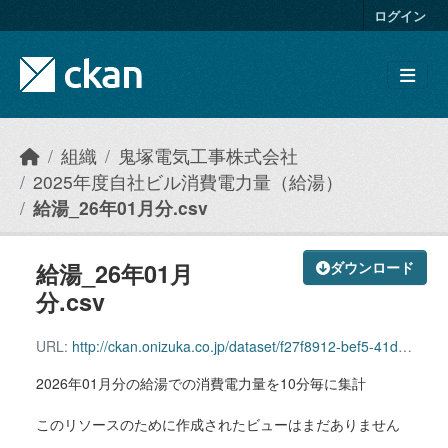
Skip to main content
ログイン
組織
鬼塚電気工事株式会社
2025年度自社ビル消費電力量（給湯）
給湯_26年01月分.csv
給湯_26年01月
ダウンロード
分.csv
URL:
http://ckan.onizuka.co.jp/dataset/f27f8912-bef5-41d5-b6db-9bfff7ce4570/resource/356bd66c-aac0-4956-a006-4960462f5c6e/download/hotwatersupply_2601.csv
2026年01月分の給湯での消費電力量を10分毎に集計
このリソースのために作成されたビューはまだありません