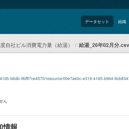
データセット
組織
5年度自社ビル消費電力量（給湯）
給湯_26年02月分.cs
ef5-41d5-b6db-9bfff7ce4570/resource/00e7ae0c-e319-4165-b964-8cb83
せん
加情報