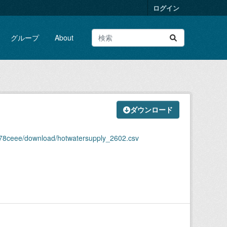
ログイン
グループ
About
v
ダウンロード
478ceee/download/hotwatersupply_2602.csv