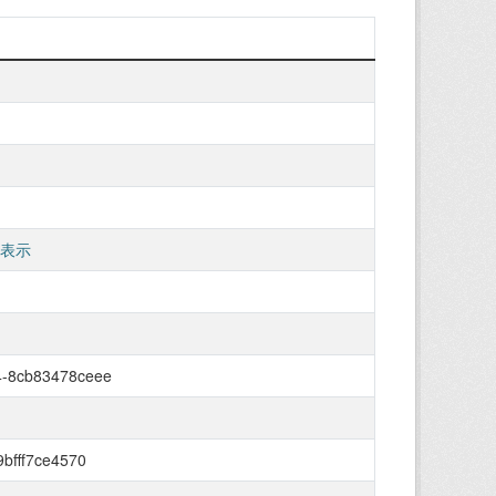
 表示
4-8cb83478ceee
9bfff7ce4570