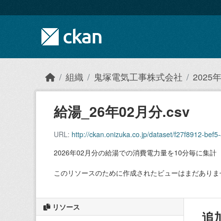
Skip to main content
組織
鬼塚電気工事株式会社
202
給湯_26年02月分.csv
URL:
http://ckan.onizuka.co.jp/dataset/f27f8912-b
2026年02月分の給湯での消費電力量を10分毎に集計
このリソースのために作成されたビューはまだありま
リソース
追