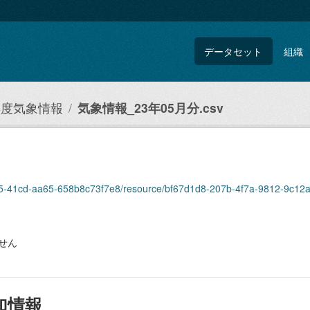
データセット
組織
3年度気象情報
気象情報_23年05月分.csv
8dd5-41cd-aa65-658b8c73f7e8/resource/bf67d1d8-207b-4f7a-9812-9c1
せん
加情報