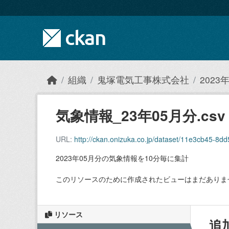
Skip to main content
組織
鬼塚電気工事株式会社
202
気象情報_23年05月分.csv
URL:
http://ckan.onizuka.co.jp/dataset/11e3cb45-
2023年05月分の気象情報を10分毎に集計
このリソースのために作成されたビューはまだありま
リソース
追