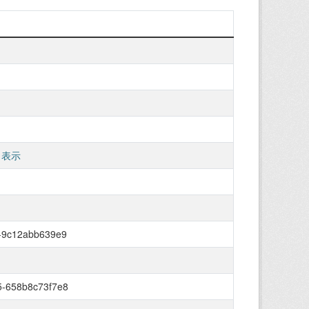
 表示
2-9c12abb639e9
5-658b8c73f7e8