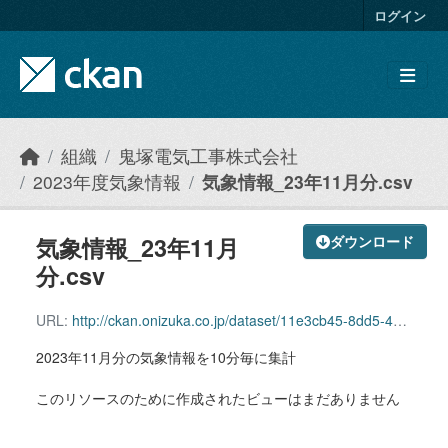
Skip to main content
ログイン
組織
鬼塚電気工事株式会社
2023年度気象情報
気象情報_23年11月分.csv
気象情報_23年11月
ダウンロード
分.csv
URL:
http://ckan.onizuka.co.jp/dataset/11e3cb45-8dd5-41cd-aa65-658b8c73f7e8/resource/94a34957-361b-4ed9-9b88-39c2257fe0ca/download/weather_2311.csv
2023年11月分の気象情報を10分毎に集計
このリソースのために作成されたビューはまだありません