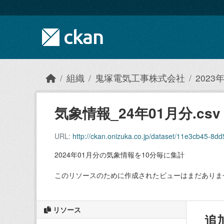
Skip to main content
組織
鬼塚電気工事株式会社
202
気象情報_24年01月分.csv
URL:
http://ckan.onizuka.co.jp/dataset/11e3cb45-
2024年01月分の気象情報を10分毎に集計
このリソースのために作成されたビューはまだありま
リソース
追