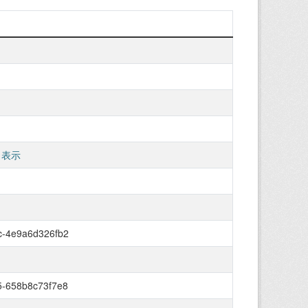
 表示
c-4e9a6d326fb2
5-658b8c73f7e8