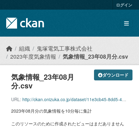
Skip to main content
ログイン
組織
鬼塚電気工事株式会社
2023年度気象情報
気象情報_23年08月分.csv
気象情報_23年08月
ダウンロード
分.csv
URL:
http://ckan.onizuka.co.jp/dataset/11e3cb45-8dd5-41cd-aa65-658b8c73f7e8/resource/89e04cdb-f19d-4c58-8344-51da08e2aad9/download/weather_2308.csv
2023年08月分の気象情報を10分毎に集計
このリソースのために作成されたビューはまだありません