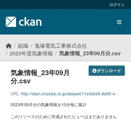
Skip to main content
ログイン
組織
鬼塚電気工事株式会社
2023年度気象情報
気象情報_23年09月分.csv
気象情報_23年09月
ダウンロード
分.csv
URL:
http://ckan.onizuka.co.jp/dataset/11e3cb45-8dd5-41cd-aa65-658b8c73f7e8/resource/8837a4b6-53a0-4483-ae5a-4829ac9c217b/download/weather_2309.csv
2023年09月分の気象情報を10分毎に集計
このリソースのために作成されたビューはまだありません