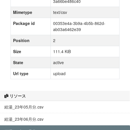
3a66be486c40
Mimetype
text/csv
Package id
00353e4a-3b9a-4b5b-862d-
ab03a6462e39
Position
2
Size
111.4 KiB
State
active
Url type
upload
リソース
給湯_23年05月分.csv
給湯_23年06月分.csv