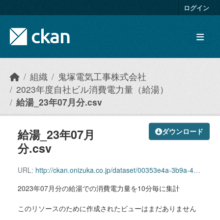
Skip to main content
ログイン
組織
鬼塚電気工事株式会社
2023年度自社ビル消費電力量（給湯）
給湯_23年07月分.csv
給湯_23年07月
ダウンロード
分.csv
URL:
http://ckan.onizuka.co.jp/dataset/00353e4a-3b9a-4b5b-862d-ab03a6462e39/resource/957e50be-7ad8-480d-80de-3a66be486c40/download/hotwatersupply_2307.csv
2023年07月分の給湯での消費電力量を10分毎に集計
このリソースのために作成されたビューはまだありません