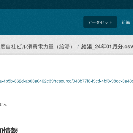
データセット
組織
3年度自社ビル消費電力量（給湯）
給湯_24年01月分.cs
3b9a-4b5b-862d-ab03a6462e39/resource/943b77f8-f9cd-4bf8-98ee-3a4
せん
加情報