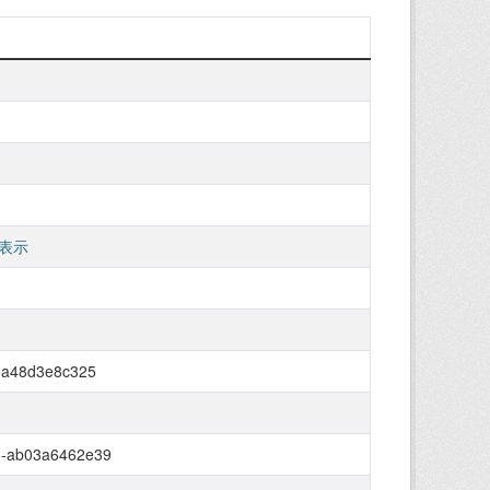
表示
-3a48d3e8c325
d-ab03a6462e39