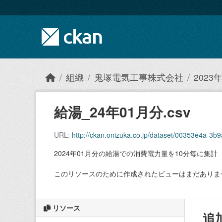
Skip to main content
組織
鬼塚電気工事株式会社
202
給湯_24年01月分.csv
URL:
http://ckan.onizuka.co.jp/dataset/00353e4a-
2024年01月分の給湯での消費電力量を10分毎に集計
このリソースのために作成されたビューはまだありま
リソース
追