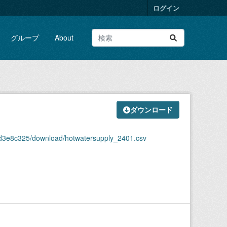
ログイン
グループ
About
v
ダウンロード
8d3e8c325/download/hotwatersupply_2401.csv