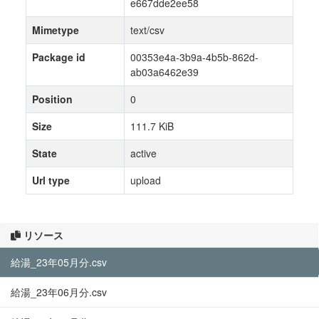
e667dde2ee58
Mimetype
text/csv
Package id
00353e4a-3b9a-4b5b-862d-
ab03a6462e39
Position
0
Size
111.7 KiB
State
active
Url type
upload
リソース
給湯_23年05月分.csv
給湯_23年06月分.csv