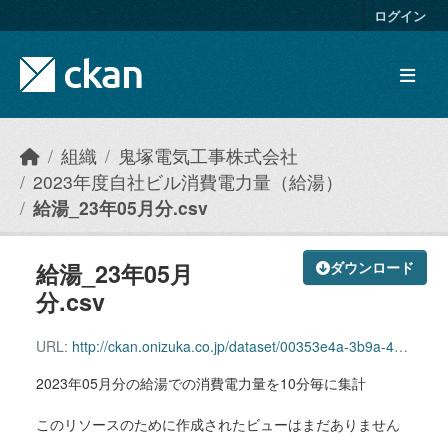
Skip to main content
ログイン
組織
鬼塚電気工事株式会社
2023年度自社ビル消費電力量（給湯）
給湯_23年05月分.csv
給湯_23年05月
ダウンロード
分.csv
URL:
http://ckan.onizuka.co.jp/dataset/00353e4a-3b9a-4b5b-862d-ab03a6462e39/resource/1d447bcd-00ab-4c4d-a026-e667dde2ee58/download/hotwatersupply_2305.csv
2023年05月分の給湯での消費電力量を10分毎に集計
このリソースのために作成されたビューはまだありません