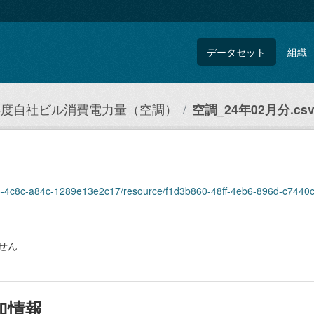
データセット
組織
3年度自社ビル消費電力量（空調）
空調_24年02月分.cs
3d6-4c8c-a84c-1289e13e2c17/resource/f1d3b860-48ff-4eb6-896d-c7440
せん
加情報