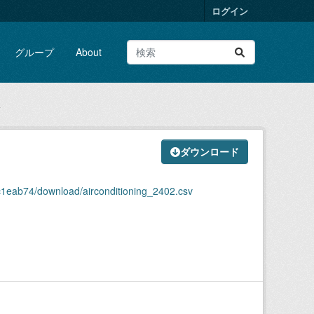
ログイン
グループ
About
v
ダウンロード
c1eab74/download/airconditioning_2402.csv