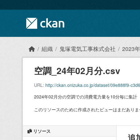
Skip to main content
組織
鬼塚電気工事株式会社
202
空調_24年02月分.csv
URL:
http://ckan.onizuka.co.jp/dataset/09e888f9-c
2024年02月分の空調での消費電力量を10分毎に集計
このリソースのために作成されたビューはまだありま
リソース
追