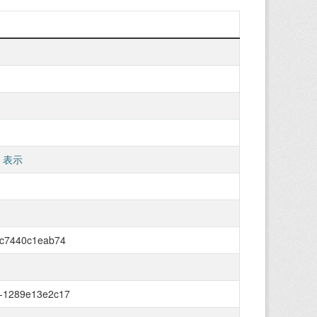
 表示
-c7440c1eab74
c-1289e13e2c17