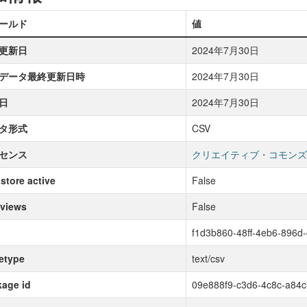
ールド
値
更新日
2024年7月30日
データ最終更新日時
2024年7月30日
日
2024年7月30日
タ形式
CSV
センス
クリエイティブ・コモンズ
store active
False
 views
False
f1d3b860-48ff-4eb6-896d
etype
text/csv
age id
09e888f9-c3d6-4c8c-a84