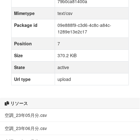
79b0ca81400a
Mimetype
text/csv
Package id
09e888f9-c3d6-4c8c-a84c-
1289e13e2c17
Position
7
Size
370.2 KiB
State
active
Url type
upload
リソース
空調_23年05月分.csv
空調_23年06月分.csv