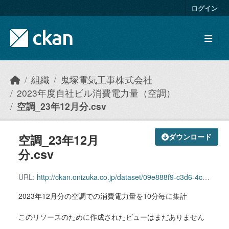
Skip to main content
ログイン
組織
鬼塚電気工事株式会社
2023年度自社ビル消費電力量（空調）
空調_23年12月分.csv
空調_23年12月
ダウンロード
分.csv
URL:
http://ckan.onizuka.co.jp/dataset/09e888f9-c3d6-4c8c-a84c-1289e13e2c17/resource/db299fb6-b261-4444-b058-79b0ca81400a/download/airconditioning_2312.csv
2023年12月分の空調での消費電力量を10分毎に集計
このリソースのために作成されたビューはまだありません