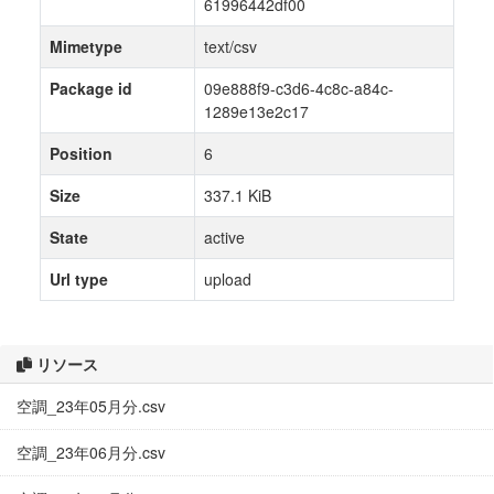
61996442df00
Mimetype
text/csv
Package id
09e888f9-c3d6-4c8c-a84c-
1289e13e2c17
Position
6
Size
337.1 KiB
State
active
Url type
upload
リソース
空調_23年05月分.csv
空調_23年06月分.csv