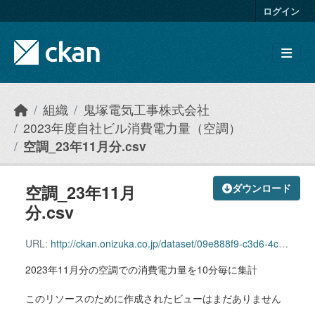
Skip to main content
ログイン
組織
鬼塚電気工事株式会社
2023年度自社ビル消費電力量（空調）
空調_23年11月分.csv
空調_23年11月
ダウンロード
分.csv
URL:
http://ckan.onizuka.co.jp/dataset/09e888f9-c3d6-4c8c-a84c-1289e13e2c17/resource/a882cef5-475c-49b8-8c6a-61996442df00/download/airconditioning_2311.csv
2023年11月分の空調での消費電力量を10分毎に集計
このリソースのために作成されたビューはまだありません