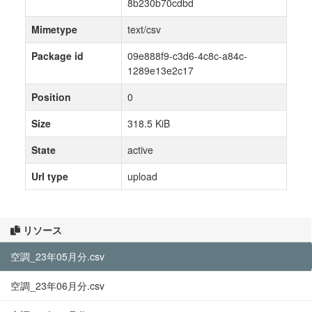
8b230b70cdbd
Mimetype
text/csv
Package id
09e888f9-c3d6-4c8c-a84c-
1289e13e2c17
Position
0
Size
318.5 KiB
State
active
Url type
upload
リソース
空調_23年05月分.csv
空調_23年06月分.csv