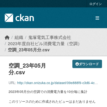
Skip to main content
ログイン
組織
鬼塚電気工事株式会社
2023年度自社ビル消費電力量（空調）
空調_23年05月分.csv
空調_23年05月
ダウンロード
分.csv
URL:
http://ckan.onizuka.co.jp/dataset/09e888f9-c3d6-4c8c-a84c-1289e13e2c17/resource/44593e30-8cee-4620-9e99-8b230b70cdbd/download/airconditioning_2305.csv
2023年05月分の空調での消費電力量を10分毎に集計
このリソースのために作成されたビューはまだありません