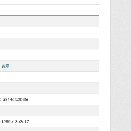
 表示
c-a914dfc2b8fe
c-1289e13e2c17