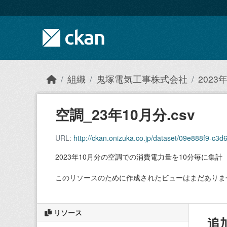
Skip to main content
組織
鬼塚電気工事株式会社
202
空調_23年10月分.csv
URL:
http://ckan.onizuka.co.jp/dataset/09e888f9-c
2023年10月分の空調での消費電力量を10分毎に集計
このリソースのために作成されたビューはまだありま
リソース
追