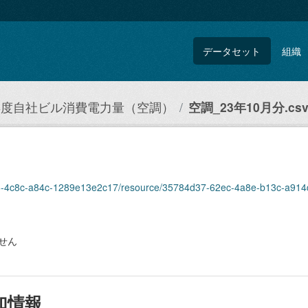
データセット
組織
3年度自社ビル消費電力量（空調）
空調_23年10月分.cs
3d6-4c8c-a84c-1289e13e2c17/resource/35784d37-62ec-4a8e-b13c-a914d
せん
加情報