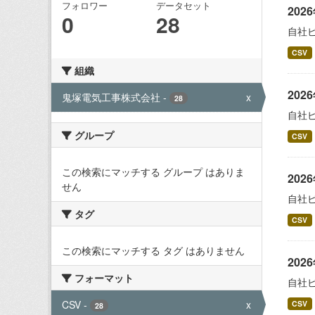
フォロワー
データセット
20
0
28
自社
CSV
組織
20
鬼塚電気工事株式会社
-
x
28
自社
グループ
CSV
この検索にマッチする グループ はありま
20
せん
自社
タグ
CSV
この検索にマッチする タグ はありません
20
フォーマット
自社
CSV
-
x
CSV
28