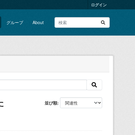
ログイン
グループ
About
た
並び順