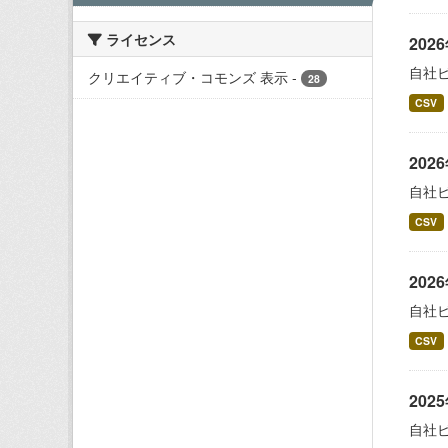
ライセンス
20
自社
クリエイティブ・コモンズ 表示
-
28
CSV
20
自社
CSV
20
自社
CSV
20
自社