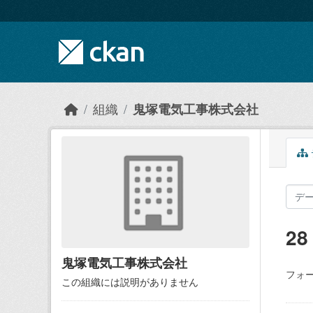
Skip to main content
組織
鬼塚電気工事株式会社
2
鬼塚電気工事株式会社
フォー
この組織には説明がありません