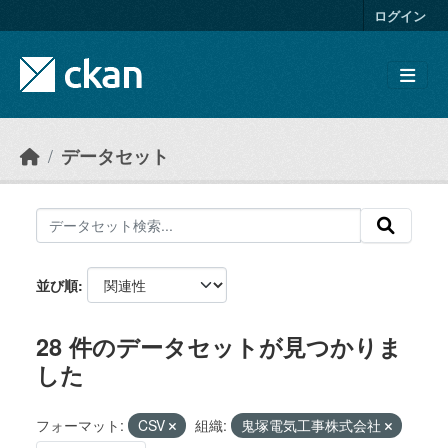
Skip to main content
ログイン
データセット
並び順
28 件のデータセットが見つかりま
した
フォーマット:
CSV
組織:
鬼塚電気工事株式会社