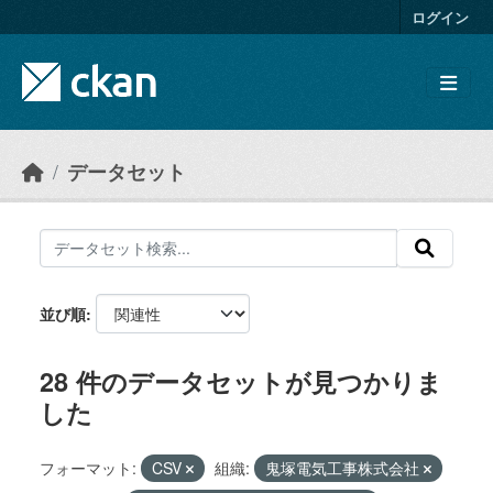
Skip to main content
ログイン
データセット
並び順
28 件のデータセットが見つかりま
した
フォーマット:
CSV
組織:
鬼塚電気工事株式会社