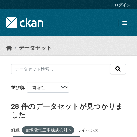
Skip to main content
ログイン
データセット
並び順
28 件のデータセットが見つかりま
した
組織:
鬼塚電気工事株式会社
ライセンス: